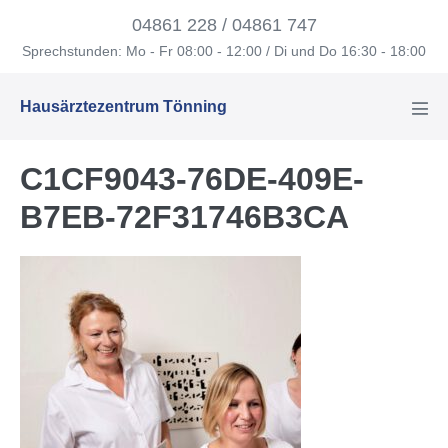
Zum
04861 228 / 04861 747
Inhalt
Sprechstunden: Mo - Fr 08:00 - 12:00 / Di und Do 16:30 - 18:00
springen
Hausärztezentrum Tönning
Men
Scha
C1CF9043-76DE-409E-
B7EB-72F31746B3CA